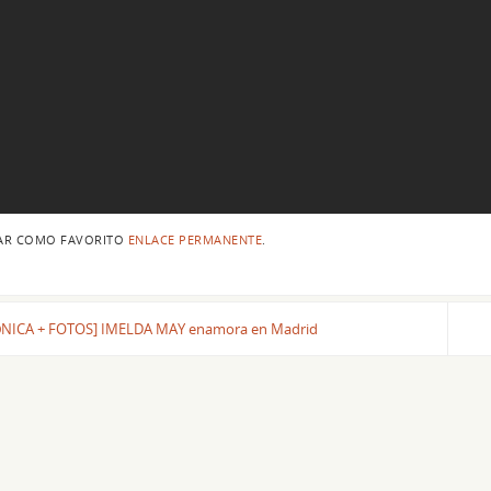
AR COMO FAVORITO
ENLACE PERMANENTE
.
NICA + FOTOS] IMELDA MAY enamora en Madrid