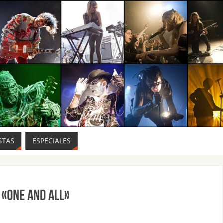
STAS
ESPECIALES
 «One And All»