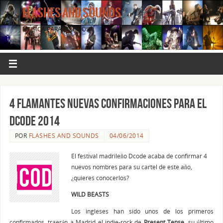
FLASHES AND SOUNDS
MÚSICA PARA LOS OJOS.
4 flamantes nuevas confirmaciones para el
DCode 2014
POR
FLASHES AND SOUNDS
04/06/2014
El festival madrileño Dcode acaba de confirmar 4
nuevos nombres para su cartel de este año,
¿quieres conocerlos?
WILD BEASTS
Los ingleses han sido unos de los primeros
confirmados, traerán a Madrid el indie-rock de
Present Tense,
su último