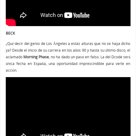
BECK
¿Qué decir del genio de Los Ángeles a estas alturas que no se haya dicho
ya? Desde el inicio de su carrera en los años 90 y hasta su último disco, el
aclamado
Morning Phase
, no ha dado un paso en falso. La del Dcode será
única fecha en España, una oportunidad imprescindible para verle en
acción.