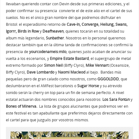
llevaban queriendo contar con Devin desde sus primeras ediciones, y el
poder confirmar su presencia convierte el de este año en el cartel de sus
sueños. No es el único gran nombre del que podremos disfrutar en
Bristol: el esperadísimo retorno de
Cave-In, Converge, Heilung, Swans,
Igorrr, Birds in Row
y
Deafheaven
, quienes tocarán en su totalidad su
album más legendario,
Sunbather
. Nosotros en lo personal queremos
destacar también que en la última tanda de confirmaciones se confirmó la
presencia de
yourcodenameis:milo
, quienes justo acaban de anunciar su
vuelta a los escenarios, y
Empire Estate Bastard
, el supergrupo de metal
extremo formado por
Simon Neil
(Biffy Clyro),
Mike Vennart
(Oceansize,
Biffy Clyro),
Dave Lombardo
y
Naomi Macleod
al bajo. Bandas más
pequeñas pero de gran calado como nosotros, como
GGGOLDDD
, que
deslumbraron en el AMFest barcelonés o
Sugar Horse
y su atrevido
sonido serán la cherry on top para un fin de semana perfecto. A nivel
estatal actuarán dos nombres conocidos para nosotros:
Los Sara Fontán
y
Bones of Minerva.
La lista de grupos alucinantes que podremos ver en
este festival es tan apabullante que preferimos dejaros directamente con
el cartel para que juzguéis por vosotros mismos.