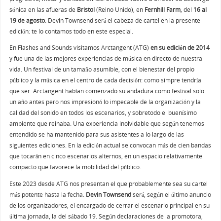
sónica en las afueras de
Bristol
(Reino Unido), en
Fernhill Farm
, del
16 al
19 de agosto
. Devin Townsend será el cabeza de cartel en la presente
edición: te lo contamos todo en este especial.
En Flashes and Sounds visitamos Arctangent (ATG)
en su edición de 2014
y fue una de las mejores experiencias de música en directo de nuestra
vida. Un festival de un tamaño asumible, con el bienestar del propio
público y la música en el centro de cada decisión: como simpre tendría
que ser. Arctangent habían comenzado su andadura como festival solo
un año antes pero nos impresionó lo impecable de la organización y la
calidad del sonido en todos los escenarios, y sobretodo el buenísimo
ambiente que reinaba. Una experiencia inolvidable que según tenemos
entendido se ha mantenido para sus asistentes a lo largo de las
siguientes ediciones. En la edición actual se convocan más de cien bandas
que tocarán en cinco escenarios alternos, en un espacio relativamente
compacto que favorece la mobilidad del público.
Este 2023 desde ATG nos presentan el que probablemente sea su cartel
más potente hasta la fecha.
Devin Townsend
será, según el último anuncio
de los organizadores, el encargado de cerrar el escenario principal en su
última jornada, la del sábado 19. Según declaraciones de la promotora,