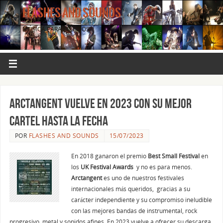
FLASHES AND SOUNDS
MÚSICA PARA LOS OJOS.
Arctangent vuelve en 2023 con su mejor
cartel hasta la fecha
POR
FLASHES AND SOUNDS
15/07/2023
En 2018 ganaron el premio
Best Small Festival
en
los
UK Festival Awards
y no es para menos.
Arctangent
es uno de nuestros festivales
internacionales más queridos, gracias a su
carácter independiente y su compromiso ineludible
con las mejores bandas de instrumental, rock
progresivo, metal y sonidos afines. En 2023 vuelve a ofrecer su descarga