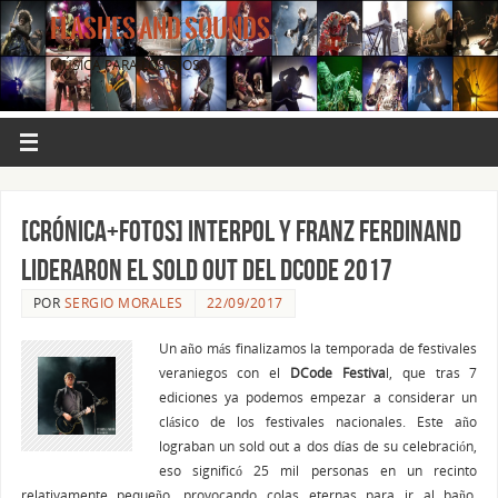
FLASHES AND SOUNDS
MÚSICA PARA LOS OJOS.
[CRÓNICA+FOTOS] Interpol y Franz Ferdinand
lideraron el Sold Out del Dcode 2017
POR
SERGIO MORALES
22/09/2017
Un año más finalizamos la temporada de festivales
veraniegos con el
DCode Festiva
l, que tras 7
ediciones ya podemos empezar a considerar un
clásico de los festivales nacionales. Este año
lograban un sold out a dos días de su celebración,
eso significó 25 mil personas en un recinto
relativamente pequeño, provocando colas eternas para ir al baño,