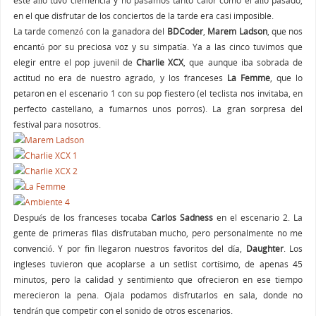
este año tuvo clemencia y no pasamos tanto calor como el año pasado,
en el que disfrutar de los conciertos de la tarde era casi imposible.
La tarde comenzó con la ganadora del
BDCoder
,
Marem Ladson
, que nos
encantó por su preciosa voz y su simpatía. Ya a las cinco tuvimos que
elegir entre el pop juvenil de
Charlie XCX
, que aunque iba sobrada de
actitud no era de nuestro agrado, y los franceses
La Femme
, que lo
petaron en el escenario 1 con su pop fiestero (el teclista nos invitaba, en
perfecto castellano, a fumarnos unos porros). La gran sorpresa del
festival para nosotros.
Después de los franceses tocaba
Carlos Sadness
en el escenario 2. La
gente de primeras filas disfrutaban mucho, pero personalmente no me
convenció. Y por fin llegaron nuestros favoritos del día,
Daughter
. Los
ingleses tuvieron que acoplarse a un setlist cortísimo, de apenas 45
minutos, pero la calidad y sentimiento que ofrecieron en ese tiempo
merecieron la pena. Ojala podamos disfrutarlos en sala, donde no
tendrán que competir con el sonido de otros escenarios.