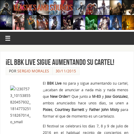
FLASHES AND SOUNDS
MÚSICA PARA LOS OJOS.
¡El BBK Live sigue aumentando su cartel!
POR
SERGIO MORALES
30/11/2015
El
BBK Live
no para y sigue aumentando su cartel,
¡¡acaban de anunciar a nada más y nada menos
que
New Order
!! Que junto a
M-83
y
José González
,
ambos anunciados hace unos días, se unen a
Pixies
,
Courtney Barnett
y
Father John Misty
para
formar el que de momento es un cartelazo.
El festival se celebrará los días 7, 8 y 9 de julio de
2016 en el habitual recinto de conciertos en