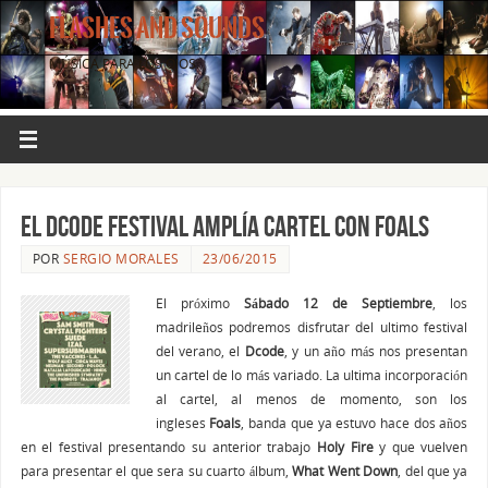
FLASHES AND SOUNDS
MÚSICA PARA LOS OJOS.
El DCode Festival amplía cartel con Foals
POR
SERGIO MORALES
23/06/2015
El próximo
Sábado 12 de Septiembre
, los
madrileños podremos disfrutar del ultimo festival
del verano, el
Dcode
, y un año más nos presentan
un cartel de lo más variado. La ultima incorporación
al cartel, al menos de momento, son los
ingleses
Foals
, banda que ya estuvo hace dos años
en el festival presentando su anterior trabajo
Holy Fire
y que vuelven
para presentar el que sera su cuarto álbum,
What Went Down
, del que ya