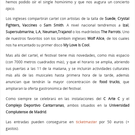
hemos podido oír el single homónimo y que nos augura un concierto
épico.
Los ingleses compartirán cartel con artistas de la talla de
Suede
,
Crystal
Fighters, Vaccines
o
Sam Smith
. A nivel nacional tendremos a
Izal
,
Supersubmarina
,
L.A
,
Neuman,Trajano!
o los madrileños
The Parrots.
Uno
de nuestros favoritos son los también ingleses
Wolf Alice
, de los cuales
nos ha encantado su primer disco
My Love Is Cool.
Mas allá del cartel, el festival tiene más novedades, como más espacio
(con 7000 metros cuadrados más), y que el horario se amplia, abriendo
sus puertas a las 11 de la mañana, y se incluirán actividades culturales
más allá de las musicales hasta primera hora de la tarde, además
anuncian que tendrán la mayor concentración de
food trucks
, que
ampliaran la oferta gastronómica del festival.
Como siempre se celebrará en las instalaciones del
C Arte C
y el
Complejo Deportivo Cantarranas
, ambos situados en la
Universidad
Complutense de Madrid
.
Las entradas pueden conseguirse en
ticketmaster
por 50 euros (+
gastos).