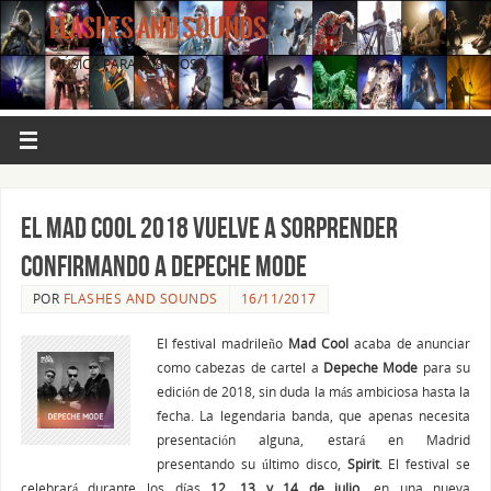
FLASHES AND SOUNDS
MÚSICA PARA LOS OJOS.
El Mad Cool 2018 vuelve a sorprender
confirmando a Depeche Mode
POR
FLASHES AND SOUNDS
16/11/2017
El festival madrileño
Mad Cool
acaba de anunciar
como cabezas de cartel a
Depeche Mode
para su
edición de 2018, sin duda la más ambiciosa hasta la
fecha. La legendaria banda, que apenas necesita
presentación alguna, estará en Madrid
presentando su último disco,
Spirit
. El festival se
celebrará durante los días
12, 13 y 14 de julio
, en una nueva