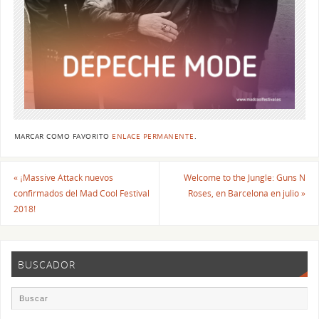
MARCAR COMO FAVORITO
ENLACE PERMANENTE
.
«
¡Massive Attack nuevos
Welcome to the Jungle: Guns N
confirmados del Mad Cool Festival
Roses, en Barcelona en julio
»
2018!
BUSCADOR