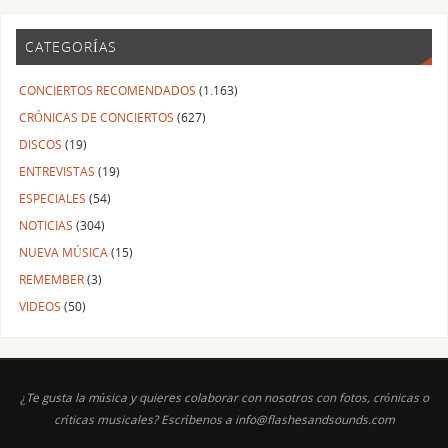
CATEGORÍAS
CONCIERTOS RECOMENDADOS
(1.163)
CRÓNICAS DE CONCIERTOS
(627)
DISCOS
(19)
ENTREVISTAS
(19)
ESPECIALES
(54)
NOTICIAS
(304)
NUEVA MÚSICA
(15)
REMEMBER
(3)
VIDEOS
(50)
¿Te gusta la música y quieres colaborar con nosotros con fotos, crónicas o
críticas musicales? Escríbenos a info@flashesandsounds.com