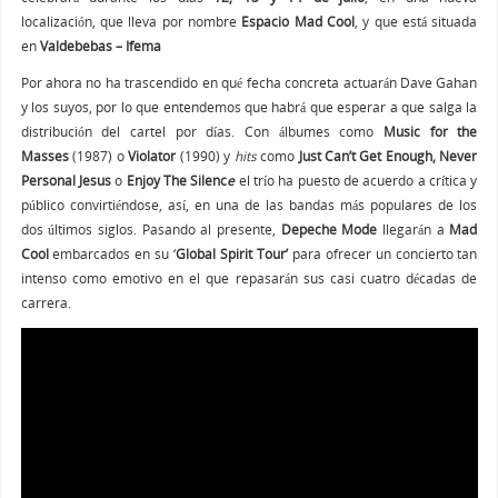
localización, que lleva por nombre
Espacio Mad Cool
, y que está situada
en
Valdebebas – Ifema
Por ahora no ha trascendido en qué fecha concreta actuarán Dave Gahan
y los suyos, por lo que entendemos que habrá que esperar a que salga la
distribución del cartel por días. Con álbumes como
Music for the
Masses
(1987) o
Violator
(1990) y
hits
como
Just Can’t Get Enough, Never
Personal Jesus
o
Enjoy The Silenc
e
el trío ha puesto de acuerdo a crítica y
público convirtiéndose, así, en una de las bandas más populares de los
dos últimos siglos. Pasando al presente,
Depeche Mode
llegarán a
Mad
Cool
embarcados en su ‘
Global Spirit Tour’
para ofrecer un concierto tan
intenso como emotivo en el que repasarán sus casi cuatro décadas de
carrera.