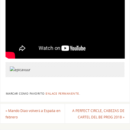
MARCAR COMO FAVORITO
ENLACE PERMANENTE
.
«
Mando Diao volverá a España en
A PERFECT CIRCLE, CABEZAS DE
febrero
CARTEL DEL BE PROG 2018
»