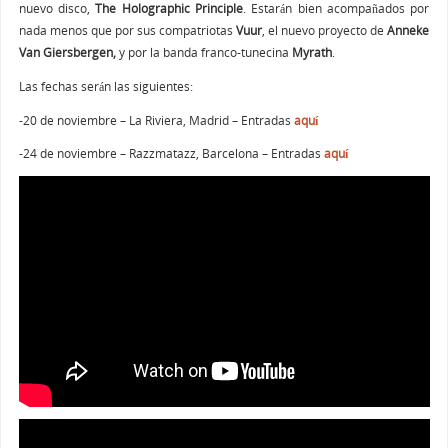
nuevo disco,
The Holographic Principle
. Estarán bien acompañados por
nada menos que por sus compatriotas
Vuur
, el nuevo proyecto de
Anneke
Van Giersbergen,
y por la banda franco-tunecina
Myrath
.
Las fechas serán las siguientes:
-20 de noviembre – La Riviera, Madrid – Entradas
aquí
-24 de noviembre – Razzmatazz, Barcelona – Entradas
aquí