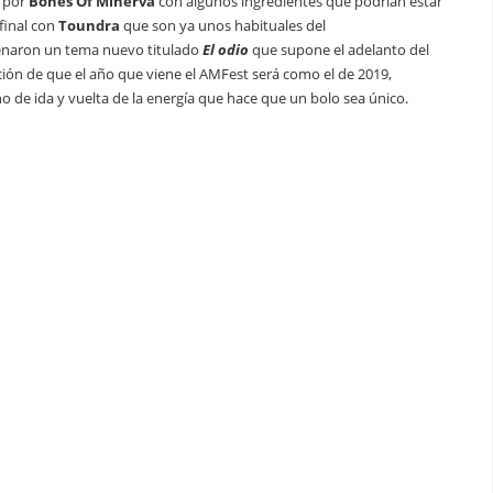
e por
Bones Of Minerva
con algunos ingredientes que podrían estar
final con
Toundra
que son ya unos habituales del
renaron un tema nuevo titulado
El odio
que supone el adelanto del
ión de que el año que viene el AMFest será como el de 2019,
o de ida y vuelta de la energía que hace que un bolo sea único.