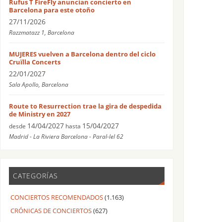
Rufus T FireFly anuncian concierto en
Barcelona para este otoño
27/11/2026
Razzmatazz 1, Barcelona
MUJERES vuelven a Barcelona dentro del ciclo
Cruïlla Concerts
22/01/2027
Sala Apollo, Barcelona
Route to Resurrection trae la gira de despedida
de Ministry en 2027
14/04/2027
15/04/2027
desde
hasta
Madrid - La Riviera Barcelona - Paral-lel 62
CATEGORÍAS
CONCIERTOS RECOMENDADOS
(1.163)
CRÓNICAS DE CONCIERTOS
(627)