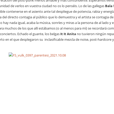
retación del post-punk menos amable y más contundente. Esperamos verlos e
nidad de verlos en vuestra ciudad no os lo penséis. Lo de las gallegas
Bala
ble contenerse en el asiento ante tal despliegue de potencia, rabia y energ
a del directo contagia al público que lo demuestra y el artista se contagia 
o hay nada igual, acaba la música, sonríes y miras a la persona de al lado y 
ra muchos de los que allí estábamos (o al menos para mí) se recordará como 
 conciertos. Echado el guante, los belgas
It It Anita
no tuvieron ningún repar
rto en el que desplegaron su inclasificable mezcla de noise, post-hardcore 