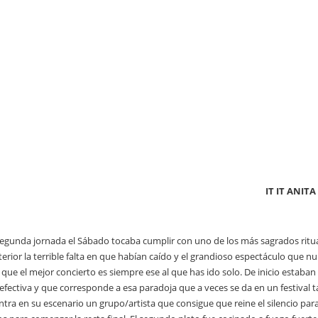
IT IT ANITA
segunda jornada el Sábado tocaba cumplir con uno de los más sagrados rituale
terior la terrible falta en que habían caído y el grandioso espectáculo que 
 que el mejor concierto es siempre ese al que has ido solo. De inicio estab
fectiva y que corresponde a esa paradoja que a veces se da en un festiva
tra en su escenario un grupo/artista que consigue que reine el silencio para 