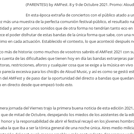
(PARENTESI) by AMFest. 8 y 9 de Octubre 2021. Promo: Aloud 
En esta época extraña de conciertos con el público atado a una
z más una muestra de la perfecta comunión festival-público, el resultado 
idad y amor por unos sonidos que de otra forma no tendrían tanto eco en el 
ce el poder disfrutar de estas bandas de la única forma que sabe, con una r
imo en cada actuación. Establecido el contexto, lo que aconteció después n
o más de historia: como muchos de vosotros sabréis el AMFest 2021 con su 
 cuenta de las dificultades que tienen hoy en día las bandas extranjeras pa
toras, restricciones, aforos y cualquier cosa que se exige a la música en v
 parecía excesiva para los chic@s de Aloud Music, y así es como se gestó es
n del AMFest y de paso dar la oportunidad del directo a bandas que quedan f
o en directo desde que empezó todo
esto
.
mera jornada del Viernes trajo la primera buena noticia de esta edición 20
l que de mitad de Octubre, despejando los miedos de los asistentes de la edic
l honor y la responsabilidad de abrir el festival recayó en los jóvenes homb
paba la que iba a ser la tónica general de una noche única. Aires medio mili