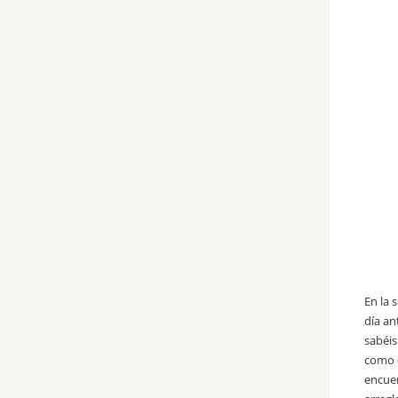
En la 
día an
sabéis
como e
encuen