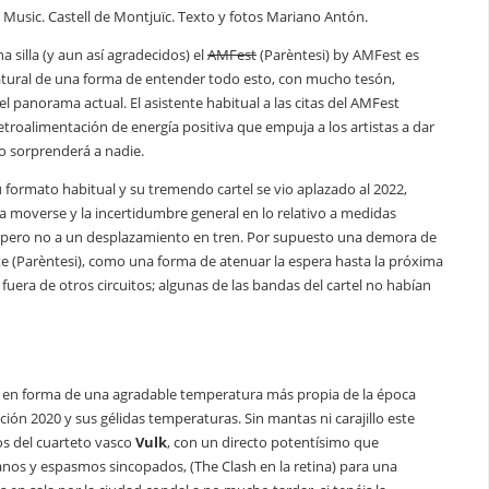
Music. Castell de Montjuïc. Texto y fotos Mariano Antón.
 silla (y aun así agradecidos) el
AMFest
(Parèntesi) by AMFest es
natural de una forma de entender todo esto, con mucho tesón,
panorama actual. El asistente habitual a las citas del AMFest
etroalimentación de energía positiva que empuja a los artistas a dar
o sorprenderá a nadie.
formato habitual y su tremendo cartel se vio aplazado al 2022,
ra moverse y la incertidumbre general en lo relativo a medidas
ivo pero no a un desplazamiento en tren. Por supuesto una demora de
te (Parèntesi), como una forma de atenuar la espera hasta la próxima
uera de otros circuitos; algunas de las bandas del cartel no habían
21, en forma de una agradable temperatura más propia de la época
ión 2020 y sus gélidas temperaturas. Sin mantas ni carajillo este
ros del cuarteto vasco
Vulk
, con un directo potentísimo que
cianos y espasmos sincopados, (The Clash en la retina) para una