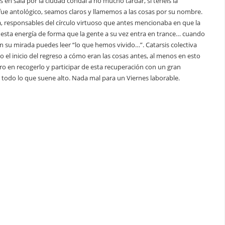
n sala por la ciudad condal a no mucho tardar, si tenéis la
fue antológico, seamos claros y llamemos a las cosas por su nombre.
ía, responsables del círculo virtuoso que antes mencionaba en que la
de esta energía de forma que la gente a su vez entra en trance… cuando
en su mirada puedes leer “lo que hemos vivido…”. Catarsis colectiva
el inicio del regreso a cómo eran las cosas antes, al menos en esto
o en recogerlo y participar de esta recuperación con un gran
y todo lo que suene alto. Nada mal para un Viernes laborable.