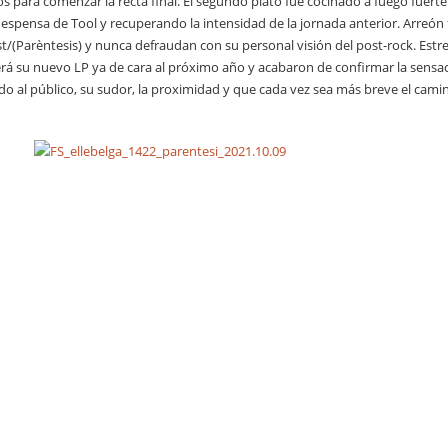
os para comenzar la recta final. El segundo plato fue cocinado a fuego fuert
despensa de Tool y recuperando la intensidad de la jornada anterior. Arreón 
/(Parèntesis) y nunca defraudan con su personal visión del post-rock. Est
rá su nuevo LP ya de cara al próximo año y acabaron de confirmar la sensac
o al público, su sudor, la proximidad y que cada vez sea más breve el camin