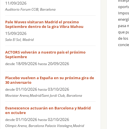
interp
11/09/2026
oportu
Auditorio Forum CCIB, Barcelona
Imposi
energí
Pale Waves visitaran Madrid el proximo
pasa n
Septiembre dentro de la gira Vibra Mahou
que pa
15/09/2026
de los
Sala El Sol, Madrid
concie
ACTORS volverán a nuestro país el próximo
Septiembre
18/09/2026
20/09/2026
desde
hasta
Placebo vuelven a España en su próxima gira de
30 aniversario
01/10/2026
03/10/2026
desde
hasta
Movistar Arena,Madrid/Sant Jordi Club, Barcelona
Evanescence actuarán en Barcelona y Madrid
en octubre
01/10/2026
02/10/2026
desde
hasta
Olimpic Arena, Barcelona Palacio Vistalegre,Madrid