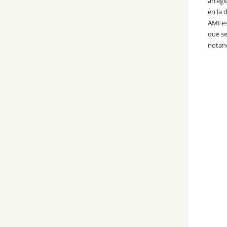
arregl
en la 
AMFest
que se
notand