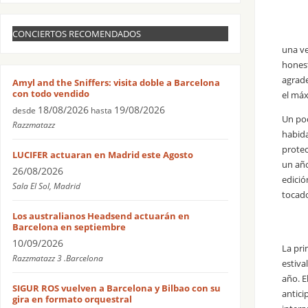
CONCIERTOS RECOMENDADOS
una ve
honest
agrade
Amyl and the Sniffers: visita doble a Barcelona
con todo vendido
el máx
18/08/2026
19/08/2026
desde
hasta
Un poc
Razzmatazz
habida
protec
LUCIFER actuaran en Madrid este Agosto
un año
26/08/2026
edició
Sala El Sol, Madrid
tocad
Los australianos Headsend actuarán en
Barcelona en septiembre
10/09/2026
La pri
Razzmatazz 3 .Barcelona
estiva
año. E
SIGUR ROS vuelven a Barcelona y Bilbao con su
antici
gira en formato orquestral