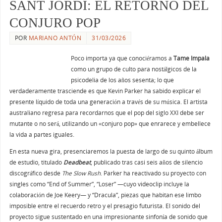
SANT JORDI: EL RETORNO DEL
CONJURO POP
POR
MARIANO ANTÓN
31/03/2026
Poco importa ya que conociéramos a
Tame Impala
como un grupo de culto para nostálgicos de la
psicodelia de los años sesenta; lo que
verdaderamente trasciende es que Kevin Parker ha sabido explicar el
presente líquido de toda una generación a través de su música. El artista
australiano regresa para recordarnos que el pop del siglo XXI debe ser
mutante o no será, utilizando un «conjuro pop» que enrarece y embellece
la vida a partes iguales.
En esta nueva gira, presenciaremos la puesta de largo de su quinto álbum
de estudio, titulado
Deadbeat
, publicado tras casi seis años de silencio
discográfico desde
The Slow Rush
. Parker ha reactivado su proyecto con
singles como “End of Summer”, “Loser” —cuyo videoclip incluye la
colaboración de Joe Keery— y “Dracula”, piezas que habitan ese limbo
imposible entre el recuerdo retro y el presagio futurista. El sonido del
proyecto sigue sustentado en una impresionante sinfonía de sonido que