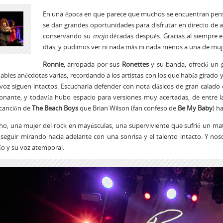
En una época en que parece que muchos se encuentran pensa
se dan grandes oportunidades para disfrutar en directo de a
conservando su
mojo
décadas después. Gracias al siempre e
días, y pudimos ver ni nada más ni nada menos a una de muj
Ronnie
, arropada por sus
Ronettes
y su banda, ofreció un g
ables anécdotas varias, recordando a los artistas con los que había girad
voz siguen intactos. Escucharla defender con nota clásicos de gran calad
onante, y todavía hubo espacio para versiones muy acertadas, de entre l
canción de
The Beach Boys
que Brian Wilson (fan confeso de
Be My Baby
) h
ho, una mujer del rock en mayúsculas, una superviviente que sufrió un ma
 seguir mirando hacia adelante con una sonrisa y el talento intacto. Y 
o y su voz atemporal.