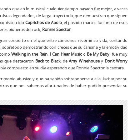
ndo que en lo musical, cualquier tiempo pasado fue mejor, a veces
rtistas legendarios, de larga trayectoria, que demuestran que siguen
xquisito ciclo
Caprichos de Apolo
, el pasado martes fue uno de esos
eres pioneras del rock,
Ronnie Spector
.
ran concierto en el que entre canciones recorrió su vida, contando
o y, sobretodo demostrando con creces que su carisma y la emotividad
o como
Walking in the Rain
,
I Can Hear Music
o
Be My Baby
fue muy
as que destacaron
Back to Black
, de
Amy Winehouse
y
Don’t Worry
abía compuesto en su día esperando que Ronnie Spector la cantara.
trimonio abusivo y que ha sabido sobreponerse a ella, luchar por su
nosotros que nos sabemos afortunados de haber podido presenciar su