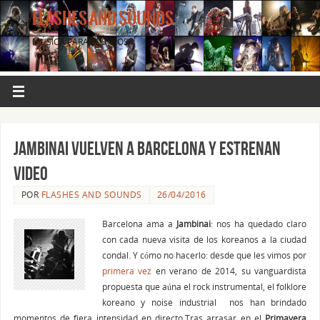
FLASHES AND SOUNDS
MÚSICA PARA LOS OJOS.
JAMBINAI vuelven a Barcelona y estrenan
video
POR
FLASHES AND SOUNDS
26/04/2016
Barcelona ama a
Jambinai
: nos ha quedado claro
con cada nueva visita de los koreanos a la ciudad
condal. Y cómo no hacerlo: desde que les vimos por
primera vez
en verano de 2014, su vanguardista
propuesta que aúna el rock instrumental, el folklore
koreano y noise industrial nos han brindado
momentos de fiera intensidad en directo.
Tras arrasar en el
Primavera