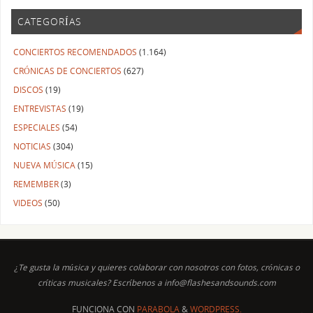
CATEGORÍAS
CONCIERTOS RECOMENDADOS
(1.164)
CRÓNICAS DE CONCIERTOS
(627)
DISCOS
(19)
ENTREVISTAS
(19)
ESPECIALES
(54)
NOTICIAS
(304)
NUEVA MÚSICA
(15)
REMEMBER
(3)
VIDEOS
(50)
¿Te gusta la música y quieres colaborar con nosotros con fotos, crónicas o
críticas musicales? Escríbenos a info@flashesandsounds.com
FUNCIONA CON
PARABOLA
&
WORDPRESS.