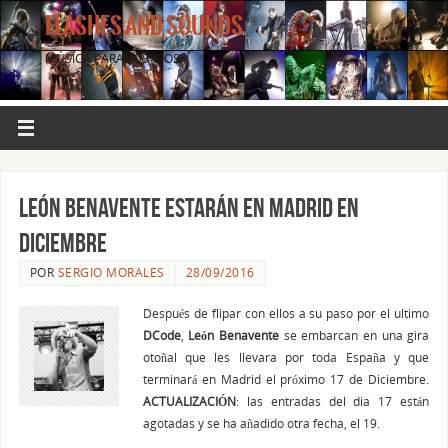
FLASHES AND SOUNDS
MÚSICA PARA LOS OJOS.
León Benavente estarán en Madrid en
Diciembre
POR
SERGIO MORALES
28/09/2016
Después de flipar con ellos a su paso por el ultimo
DCode
,
León Benavente
se embarcan en una gira
otoñal que les llevara por toda España y que
terminará en Madrid el próximo 17 de Diciembre.
ACTUALIZACIÓN
: las entradas del dia 17 están
agotadas y se ha añadido otra fecha, el 19.