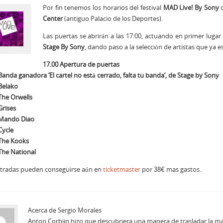
Por fin tenemos los horarios del festival
MAD Live! By Sony
q
Center
(antiguo Palacio de los Deportes).
Las puertas se abrirán a las 17:00, actuando en primer luga
Stage By Sony
, dando paso a la selección de artistas que ya 
17.00 Apertura de puertas
Banda ganadora ‘El cartel no está cerrado, falta tu banda’, de Stage by Sony
Belako
The Orwells
Grises
 Mando Diao
Cycle
 The Kooks
The National
ntradas pueden conseguirse aún en
ticketmaster
por 38€ mas gastos.
Acerca de Sergio Morales
Anton Corbijn hizo que descubriera una manera de trasladar la m