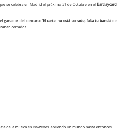
ue se celebra en Madrid el próximo 31 de Octubre en el
Barclaycard
r el ganador del concurso
‘El cartel no está cerrado, falta tu banda
’ de
estaban cerrados.
agia de la música en imágenes, abriendo un mundo hasta entonces