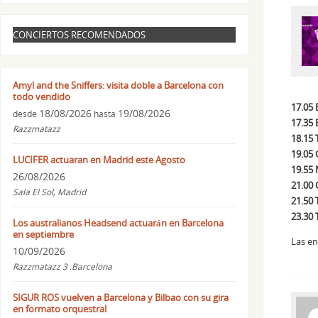
CONCIERTOS RECOMENDADOS
Amyl and the Sniffers: visita doble a Barcelona con
todo vendido
17.05 
18/08/2026
19/08/2026
desde
hasta
17.35 
Razzmatazz
18.15 
19.05 
LUCIFER actuaran en Madrid este Agosto
19.55
26/08/2026
21.00 
Sala El Sol, Madrid
21.50
23.30 
Los australianos Headsend actuarán en Barcelona
en septiembre
Las e
10/09/2026
Razzmatazz 3 .Barcelona
SIGUR ROS vuelven a Barcelona y Bilbao con su gira
en formato orquestral