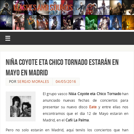
FLASHES AND SOUNDS
MÚSICA PARA LOS OJOS.
NIÑA COYOTE ETA CHICO TORNADO estarán en
Mayo en Madrid
POR
SERGIO MORALES
04/05/2016
El grupo vasco
Niña Coyote eta Chico Tornado
han
anunciado nuevas fechas de conciertos para
presentar su nuevo disco
Eate
y entre ellas nos
encontramos que el día 12 de Mayo estarán en
Madrid, en el
Café La Palma
.
Pero no solo estarán en Madrid, aquí tenéis los conciertos que han