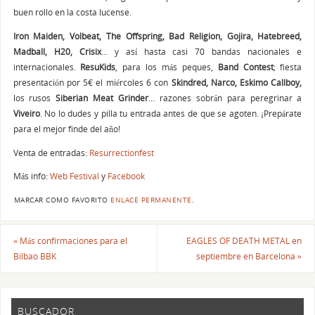
buen rollo en la costa lucense.
Iron Maiden, Volbeat, The Offspring, Bad Religion, Gojira, Hatebreed,
Madball, H20, Crisix
… y así hasta casi 70 bandas nacionales e
internacionales.
ResuKids
, para los más peques,
Band Contest
; fiesta
presentación por 5€ el miércoles 6 con
Skindred, Narco,
Eskimo Callboy,
los rusos
Siberian Meat Grinder
… razones sobrán para peregrinar a
Viveiro
. No lo dudes y pilla tu entrada antes de que se agoten. ¡Prepárate
para el mejor finde del año!
Venta de entradas:
Resurrectionfest
Más info:
Web Festival
y
Facebook
MARCAR COMO FAVORITO
ENLACE PERMANENTE
.
«
Más confirmaciones para el
EAGLES OF DEATH METAL en
Bilbao BBK
septiembre en Barcelona
»
BUSCADOR