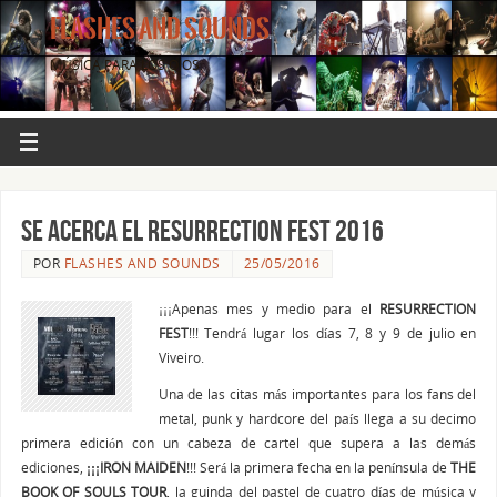
FLASHES AND SOUNDS
MÚSICA PARA LOS OJOS.
SE ACERCA EL RESURRECTION FEST 2016
POR
FLASHES AND SOUNDS
25/05/2016
¡¡¡Apenas mes y medio para el
RESURRECTION
FEST
!!! Tendrá lugar los días 7, 8 y 9 de julio en
Viveiro.
Una de las citas más importantes para los fans del
metal, punk y hardcore del país llega a su decimo
primera edición con un cabeza de cartel que supera a las demás
ediciones,
¡¡¡IRON MAIDEN
!!! Será la primera fecha en la península de
THE
BOOK OF SOULS TOUR
, la guinda del pastel de cuatro días de música y