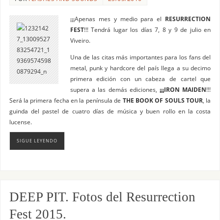
¡¡¡Apenas mes y medio para el
RESURRECTION
FEST
!!! Tendrá lugar los días 7, 8 y 9 de julio en
Viveiro.
Una de las citas más importantes para los fans del
metal, punk y hardcore del país llega a su decimo
primera edición con un cabeza de cartel que
supera a las demás ediciones,
¡¡¡IRON MAIDEN
!!!
Será la primera fecha en la península de
THE BOOK OF SOULS TOUR
, la
guinda del pastel de cuatro días de música y buen rollo en la costa
lucense.
SIGUE LEYENDO
DEEP PIT. Fotos del Resurrection
Fest 2015.