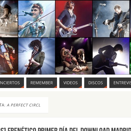
ONCIERTOS
REMEMBER
VIDEOS
DISCOS
ENTREVI
TA:
A PERFECT CIRCL
OS] Frenético primer día del Download Madri