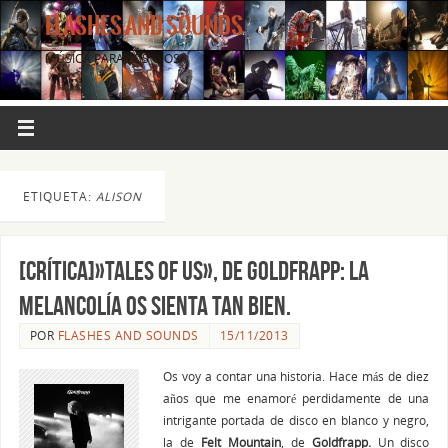
FLASHES AND SOUNDS
MÚSICA PARA LOS OJOS.
ETIQUETA:
ALISON
[CRÍTICA]»Tales of Us», de GOLDFRAPP: La
melancolía os sienta tan bien.
POR
FLASHES AND SOUNDS
15/11/2013
Os voy a contar una historia. Hace más de diez
años que me enamoré perdidamente de una
intrigante portada de disco en blanco y negro,
la de
Felt Mountain
, de
Goldfrapp.
Un disco