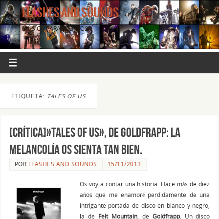
FLASHES AND SOUNDS
MÚSICA PARA LOS OJOS.
ETIQUETA:
TALES OF US
[CRÍTICA]»Tales of Us», de GOLDFRAPP: La
melancolía os sienta tan bien.
POR
FLASHES AND SOUNDS
15/11/2013
Os voy a contar una historia. Hace más de diez
años que me enamoré perdidamente de una
intrigante portada de disco en blanco y negro,
la de
Felt Mountain
, de
Goldfrapp.
Un disco