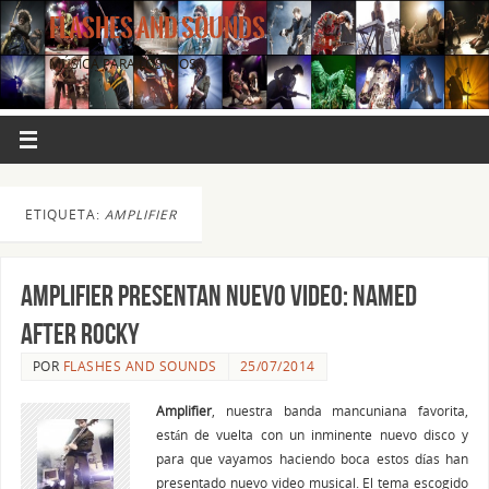
FLASHES AND SOUNDS
MÚSICA PARA LOS OJOS.
ETIQUETA:
AMPLIFIER
AMPLIFIER presentan nuevo video: NAMED
AFTER ROCKY
POR
FLASHES AND SOUNDS
25/07/2014
Amplifier
, nuestra banda mancuniana favorita,
están de vuelta con un inminente nuevo disco y
para que vayamos haciendo boca estos días han
presentado nuevo video musical. El tema escogido