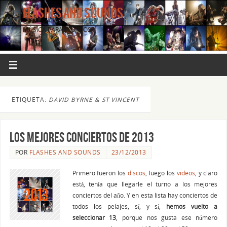
FLASHES AND SOUNDS
MÚSICA PARA LOS OJOS.
ETIQUETA:
DAVID BYRNE & ST VINCENT
Los mejores conciertos de 2013
POR
FLASHES AND SOUNDS
23/12/2013
Primero fueron los
discos
, luego los
videos
, y claro
está, tenía que llegarle el turno a los mejores
conciertos del año. Y en esta lista hay conciertos de
todos los pelajes, sí, y sí,
hemos vuelto a
seleccionar 13
, porque nos gusta ese número