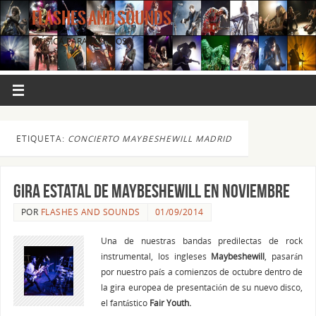
FLASHES AND SOUNDS
MÚSICA PARA LOS OJOS.
ETIQUETA:
CONCIERTO MAYBESHEWILL MADRID
Gira estatal de MAYBESHEWILL en noviembre
POR
FLASHES AND SOUNDS
01/09/2014
Una de nuestras bandas predilectas de rock
instrumental, los ingleses
Maybeshewill
, pasarán
por nuestro país a comienzos de octubre dentro de
la gira europea de presentación de su nuevo disco,
el fantástico
Fair Youth.