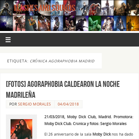
FLASHES AND SOUNDS
MÚSICA PARA LOS OJOS.
ETIQUETA:
CRÓNICA AGORAPHOBIA MADRID
[FOTOS] Agoraphobia caldearon la noche
madrileña
POR
SERGIO MORALES
04/04/2018
21/03/2018, Moby Dick Club, Madrid. Promotora:
Moby Dick Club. Crónica y fotos: Sergio Morales
El 26 aniversario de la sala
Moby Dick
nos ha dado