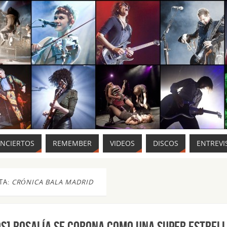
ONCIERTOS
REMEMBER
VIDEOS
DISCOS
ENTREVI
TA:
CRÓNICA BALA MADRID
OS] Rosalía se corona como una super estrell