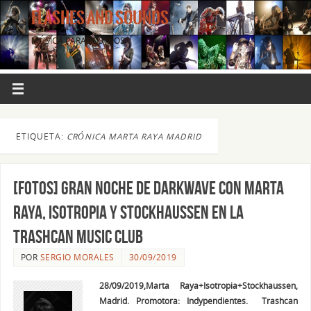
FLASHES AND SOUNDS
MÚSICA PARA LOS OJOS.
ETIQUETA:
CRÓNICA MARTA RAYA MADRID
[FOTOS] Gran noche de Darkwave con Marta
Raya, Isotropia y Stockhaussen en la
Trashcan Music Club
POR
SERGIO MORALES
30/09/2019
28/09/2019,Marta Raya+Isotropia+Stockhaussen,
Madrid. Promotora: Indypendientes. Trashcan