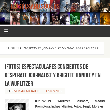
FLASHES AND SOUNDS
MÚSICA PARA LOS OJOS.
ETIQUETA:
DESPERATE JOURNALIST MADRID FEBRERO 2019
[FOTOS] Espectaculares conciertos de
Desperate Journalist y Brigitte Handley en
la Wurlitzer
POR
SERGIO MORALES
17/02/2019
09/02/2019, Wurlitzer Ballroom, Madrid.
Promotora: Indypendientes. Fotos: Sergio Morales