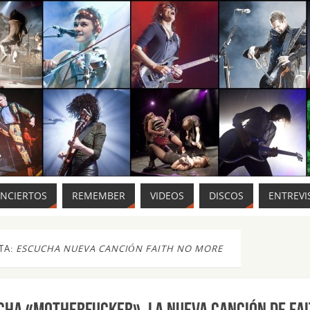
ONCIERTOS
REMEMBER
VIDEOS
DISCOS
ENTREVI
TA:
ESCUCHA NUEVA CANCIÓN FAITH NO MORE
cha «Motherfucker», la nueva canción de FA