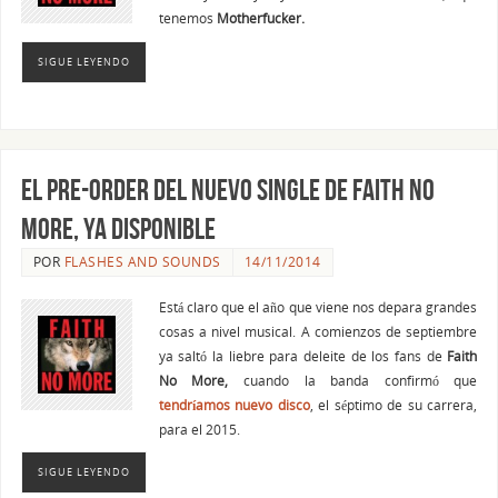
tenemos
Motherfucker.
SIGUE LEYENDO
El pre-order del nuevo single de FAITH NO
MORE, ya disponible
POR
FLASHES AND SOUNDS
14/11/2014
Está claro que el año que viene nos depara grandes
cosas a nivel musical. A comienzos de septiembre
ya saltó la liebre para deleite de los fans de
Faith
No More,
cuando la banda confirmó que
tendríamos nuevo disco
, el séptimo de su carrera,
para el 2015.
SIGUE LEYENDO