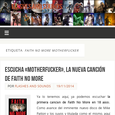
FLASHES AND SOUNDS
MÚSICA PARA LOS OJOS.
ETIQUETA:
FAITH NO MORE MOTHERFUCKER
Escucha «Motherfucker», la nueva canción
de FAITH NO MORE
POR
FLASHES AND SOUNDS
19/11/2014
Ya lo tenemos aquí, ya podemos escuchar
la
primera canción de Faith No More en 18 año
s.
Como avance del inminente nuevo disco de Mike
Patton y los suyos y titulada como el mismo, aquí