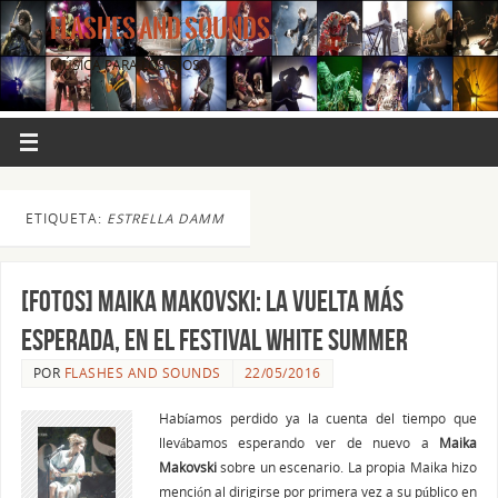
FLASHES AND SOUNDS
MÚSICA PARA LOS OJOS.
ETIQUETA:
ESTRELLA DAMM
[FOTOS] MAIKA MAKOVSKI: la vuelta más
esperada, en el festival White Summer
POR
FLASHES AND SOUNDS
22/05/2016
Habíamos perdido ya la cuenta del tiempo que
llevábamos esperando ver de nuevo a
Maika
Makovski
sobre un escenario. La propia Maika hizo
mención al dirigirse por primera vez a su público en