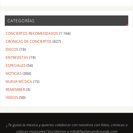
CATEGORÍAS
CONCIERTOS RECOMENDADOS
(1.164)
CRÓNICAS DE CONCIERTOS
(627)
DISCOS
(19)
ENTREVISTAS
(19)
ESPECIALES
(54)
NOTICIAS
(304)
NUEVA MÚSICA
(15)
REMEMBER
(3)
VIDEOS
(50)
¿Te gusta la música y quieres colaborar con nosotros con fotos, crónicas o
críticas musicales? Escríbenos a info@flashesandsounds.com