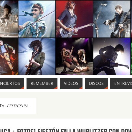
ONCIERTOS
REMEMBER
VIDEOS
DISCOS
ENTREVI
TA:
FEITICEIRA
NICA + FOTOS] Fiestón en la Wurlitzer con Do