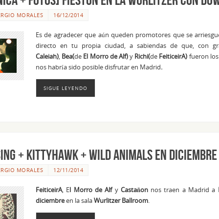
ERGIO MORALES
16/12/2014
Es de agradecer que aún queden promotores que se arriesgue
directo en tu propia ciudad, a sabiendas de que, con g
Caleiah)
,
Bea(
de
El Morro de Alf)
y
Richi(
de
FeiticeirA)
fueron los
nos habría sido posible disfrutar en Madrid
.
SIGUE LEYENDO
ING + KITTYHAWK + WILD ANIMALS en Diciembre
ERGIO MORALES
12/11/2014
FeiticeirA
, E
l Morro de Alf
y
Castañon
nos traen a Madrid a
diciembre
en la sala
Wurlitzer Ballroom
.