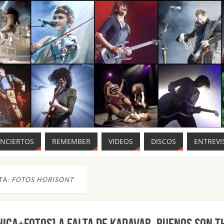
ONCIERTOS
REMEMBER
VIDEOS
DISCOS
ENTREVI
TA:
FOTOS HORISONT
NICA+FOTOS] A falta de KADAVAR, buenos son T