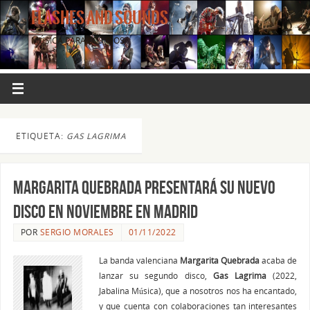
FLASHES AND SOUNDS
MÚSICA PARA LOS OJOS.
ETIQUETA:
GAS LAGRIMA
MARGARITA QUEBRADA presentará su nuevo
disco en Noviembre en Madrid
POR
SERGIO MORALES
01/11/2022
La banda valenciana
Margarita Quebrada
acaba de
lanzar su segundo disco,
Gas Lagrima
(2022,
Jabalina Música), que a nosotros nos ha encantado,
y que cuenta con colaboraciones tan interesantes