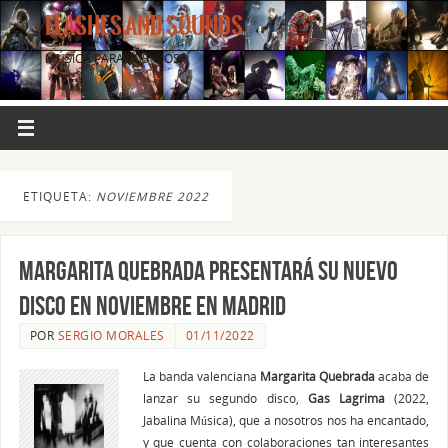
FLASHES AND SOUNDS
MÚSICA PARA LOS OJOS.
ETIQUETA:
NOVIEMBRE 2022
MARGARITA QUEBRADA presentará su nuevo
disco en Noviembre en Madrid
POR
SERGIO MORALES
01/11/2022
La banda valenciana
Margarita Quebrada
acaba de
lanzar su segundo disco,
Gas Lagrima
(2022,
Jabalina Música), que a nosotros nos ha encantado,
y que cuenta con colaboraciones tan interesantes