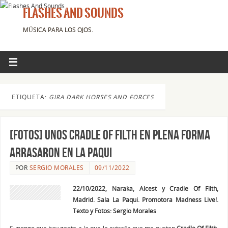
FLASHES AND SOUNDS
MÚSICA PARA LOS OJOS.
ETIQUETA:
GIRA DARK HORSES AND FORCES
[FOTOS] Unos CRADLE OF FILTH en plena forma
arrasaron en La Paqui
POR
SERGIO MORALES
09/11/2022
22/10/2022, Naraka, Alcest y Cradle Of Filth,
Madrid. Sala La Paqui. Promotora Madness Live!.
Texto y Fotos: Sergio Morales
Supongo que hay gente a la que le extraña que me gusten
Cradle Of Filth
,