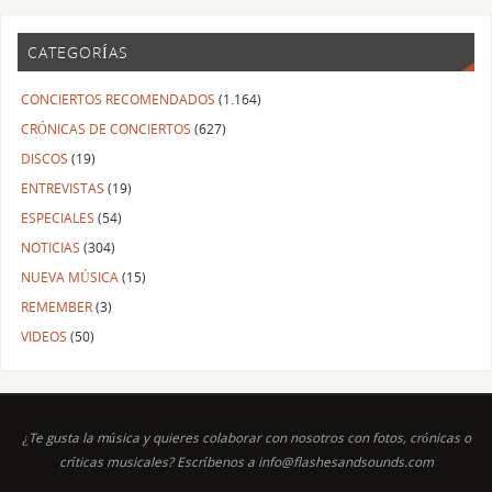
CATEGORÍAS
CONCIERTOS RECOMENDADOS
(1.164)
CRÓNICAS DE CONCIERTOS
(627)
DISCOS
(19)
ENTREVISTAS
(19)
ESPECIALES
(54)
NOTICIAS
(304)
NUEVA MÚSICA
(15)
REMEMBER
(3)
VIDEOS
(50)
¿Te gusta la música y quieres colaborar con nosotros con fotos, crónicas o
críticas musicales? Escríbenos a info@flashesandsounds.com