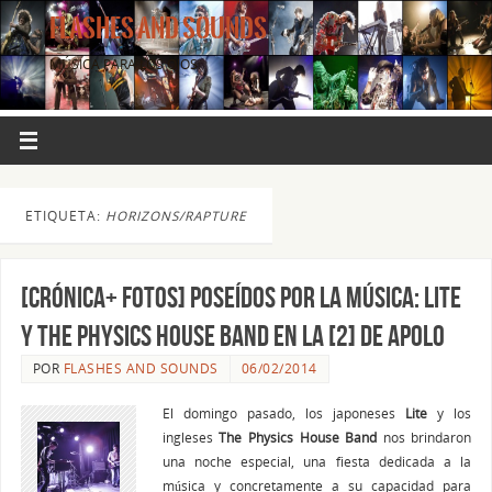
FLASHES AND SOUNDS
MÚSICA PARA LOS OJOS.
ETIQUETA:
HORIZONS/RAPTURE
[CRÓNICA+ FOTOS] Poseídos por la música: LITE
y THE PHYSICS HOUSE BAND en La [2] de Apolo
POR
FLASHES AND SOUNDS
06/02/2014
El domingo pasado, los japoneses
Lite
y los
ingleses
The Physics House Band
nos brindaron
una noche especial, una fiesta dedicada a la
música y concretamente a su capacidad para