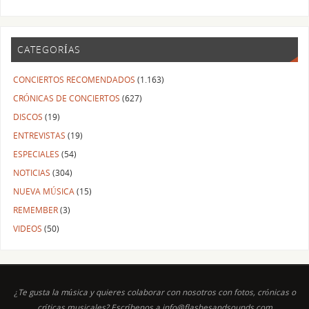
CATEGORÍAS
CONCIERTOS RECOMENDADOS
(1.163)
CRÓNICAS DE CONCIERTOS
(627)
DISCOS
(19)
ENTREVISTAS
(19)
ESPECIALES
(54)
NOTICIAS
(304)
NUEVA MÚSICA
(15)
REMEMBER
(3)
VIDEOS
(50)
¿Te gusta la música y quieres colaborar con nosotros con fotos, crónicas o
críticas musicales? Escríbenos a info@flashesandsounds.com