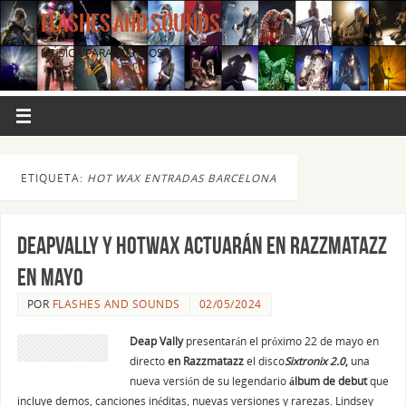
FLASHES AND SOUNDS
MÚSICA PARA LOS OJOS.
ETIQUETA:
HOT WAX ENTRADAS BARCELONA
DeapVally y Hotwax actuarán en Razzmatazz
en mayo
POR
FLASHES AND SOUNDS
02/05/2024
Deap Vally
presentarán el próximo 22 de mayo en
directo
en Razzmatazz
el disco
Sixtronix 2.0
,
una
nueva versión de su legendario
álbum de debut
que
incluye demos, canciones inéditas, nuevas versiones y rarezas. Lindsey