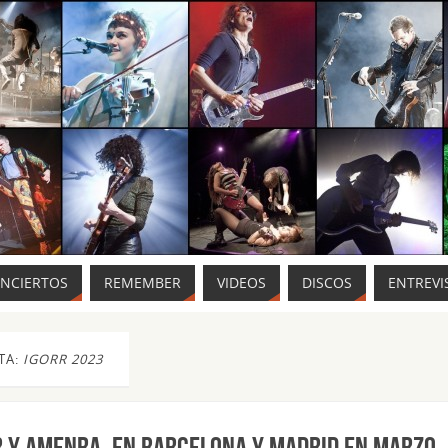
ONCIERTOS
REMEMBER
VIDEOS
DISCOS
ENTREVI
TA:
IGORR 2023
r y Amenra, en Barcelona y Madrid en marzo