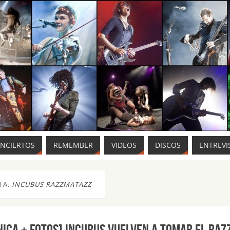
ONCIERTOS
REMEMBER
VIDEOS
DISCOS
ENTREVI
TA:
INCUBUS RAZZMATAZZ
NICA + FOTOS] Incubus vuelven a tomar el Raz