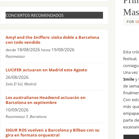
Mass
CONCIERTOS RECOMENDADOS
POR
S
Amyl and the Sniffers: visita doble a Barcelona
con todo vendido
18/08/2026
19/08/2026
desde
hasta
Esta cró
Razzmatazz
festival
consegui
LUCIFER actuaran en Madrid este Agosto
Una vez 
26/08/2026
Smile
y
Sala El Sol, Madrid
de seman
finalmen
Los australianos Headsend actuarán en
Con esto
Barcelona en septiembre
más que 
10/09/2026
empapado
Razzmatazz 3 .Barcelona
parte d
escenari
SIGUR ROS vuelven a Barcelona y Bilbao con su
gira en formato orquestral