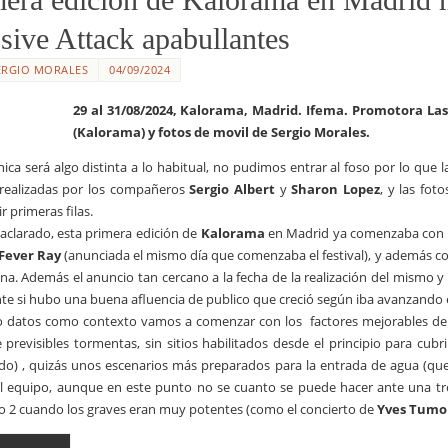
ive Attack apabullantes
ERGIO MORALES
04/09/2024
29 al 31/08/2024, Kalorama, Madrid. Ifema. Promotora Last
(Kalorama) y fotos de movil de Sergio Morales.
nica será algo distinta a lo habitual, no pudimos entrar al foso por lo que l
, realizadas por los compañeros
Sergio Albert
y
Sharon Lopez
, y las fot
r primeras filas.
aclarado, esta primera edición de
Kalorama
en Madrid ya comenzaba con 
Fever Ray
(anunciada el mismo día que comenzaba el festival), y además c
a. Además el anuncio tan cercano a la fecha de la realización del mismo y
te si hubo una buena afluencia de publico que creció según iba avanzando el
 datos como contexto vamos a comenzar con los factores mejorables del fe
previsibles tormentas, sin sitios habilitados desde el principio para cu
) , quizás unos escenarios más preparados para la entrada de agua (que
el equipo, aunque en este punto no se cuanto se puede hacer ante una t
o 2 cuando los graves eran muy potentes (como el concierto de
Yves Tumo