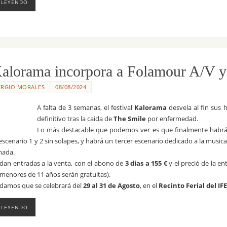
 LEYENDO
alorama incorpora a Folamour A/V y p
ERGIO MORALES
08/08/2024
A falta de 3 semanas, el festival
Kalorama
desvela al fin sus 
definitivo tras la caida de
The Smile
por enfermedad.
Lo más destacable que podemos ver es que finalmente habrá so
 escenario 1 y 2 sin solapes, y habrá un tercer escenario dedicado a la musi
rnada.
an entradas a la venta, con el abono de
3 días a 155 €
y el preció de la e
 menores de 11 años serán gratuitas).
damos que se celebrará del
29 al 31 de Agosto
, en el
Recinto Ferial del I
 LEYENDO