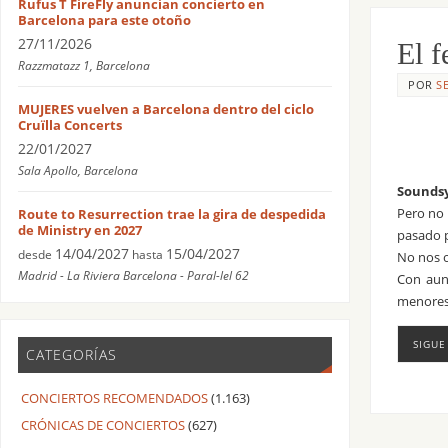
Rufus T FireFly anuncian concierto en
Barcelona para este otoño
27/11/2026
El f
Razzmatazz 1, Barcelona
POR
S
MUJERES vuelven a Barcelona dentro del ciclo
Cruïlla Concerts
22/01/2027
Sala Apollo, Barcelona
Sounds
Pero no 
Route to Resurrection trae la gira de despedida
de Ministry en 2027
pasado p
14/04/2027
15/04/2027
desde
hasta
No nos 
Madrid - La Riviera Barcelona - Paral-lel 62
Con aun
menores 
SIGUE
CATEGORÍAS
CONCIERTOS RECOMENDADOS
(1.163)
CRÓNICAS DE CONCIERTOS
(627)