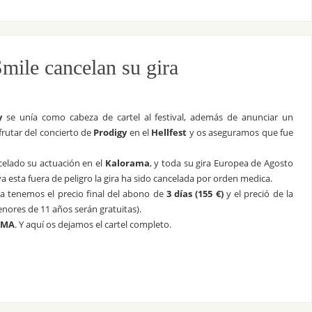
mile cancelan su gira
y
se unía como cabeza de cartel al festival, además de anunciar un
frutar del concierto de
Prodigy
en el
Hellfest
y os aseguramos que fue
elado su actuación en el
Kalorama
, y toda su gira Europea de Agosto
 esta fuera de peligro la gira ha sido cancelada por orden medica.
 ya tenemos el precio final del abono de
3 días (155 €)
y el preció de la
nores de 11 años serán gratuitas).
FEMA
. Y aquí os dejamos el cartel completo.