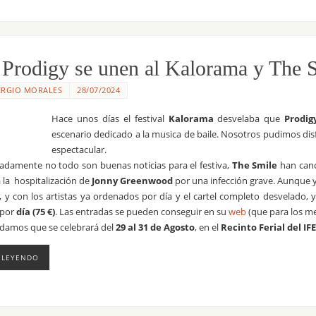
Prodigy se unen al Kalorama y The S
ERGIO MORALES
28/07/2024
Hace unos días el festival
Kalorama
desvelaba que
Prodig
escenario dedicado a la musica de baile. Nosotros pudimos dis
espectacular.
adamente no todo son buenas noticias para el festiva,
The Smile
han canc
 la hospitalización de
Jonny Greenwood
por una infección grave. Aunque ya
, y con los artistas ya ordenados por día y el cartel completo desvelado,
 por
día (75 €)
. Las entradas se pueden conseguir en su
web
(que para los me
damos que se celebrará del
29 al 31 de Agosto
, en el
Recinto Ferial del I
 LEYENDO