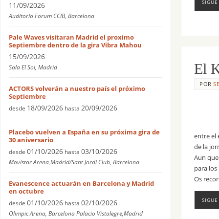
SIGUE
11/09/2026
Auditorio Forum CCIB, Barcelona
Pale Waves visitaran Madrid el proximo
Septiembre dentro de la gira Vibra Mahou
15/09/2026
El K
Sala El Sol, Madrid
POR
S
ACTORS volverán a nuestro país el próximo
Septiembre
18/09/2026
20/09/2026
desde
hasta
Placebo vuelven a España en su próxima gira de
entre el
30 aniversario
de la jo
01/10/2026
03/10/2026
desde
hasta
Aun qued
Movistar Arena,Madrid/Sant Jordi Club, Barcelona
para los
Os recor
Evanescence actuarán en Barcelona y Madrid
en octubre
SIGUE
01/10/2026
02/10/2026
desde
hasta
Olimpic Arena, Barcelona Palacio Vistalegre,Madrid