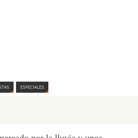
STAS
ESPECIALES
arcado por la lluvia y unos