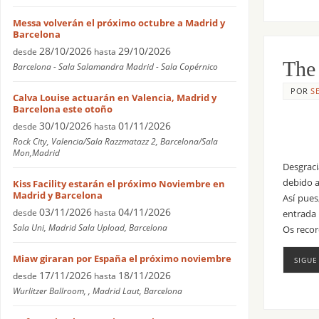
Messa volverán el próximo octubre a Madrid y
Barcelona
28/10/2026
29/10/2026
desde
hasta
The 
Barcelona - Sala Salamandra Madrid - Sala Copérnico
POR
S
Calva Louise actuarán en Valencia, Madrid y
Barcelona este otoño
30/10/2026
01/11/2026
desde
hasta
Rock City, Valencia/Sala Razzmatazz 2, Barcelona/Sala
Mon,Madrid
Desgraci
debido a
Kiss Facility estarán el próximo Noviembre en
Madrid y Barcelona
Así pues
03/11/2026
04/11/2026
desde
hasta
entrada
Sala Uni, Madrid Sala Upload, Barcelona
Os recor
Miaw giraran por España el próximo noviembre
SIGUE
17/11/2026
18/11/2026
desde
hasta
Wurlitzer Ballroom, , Madrid Laut, Barcelona