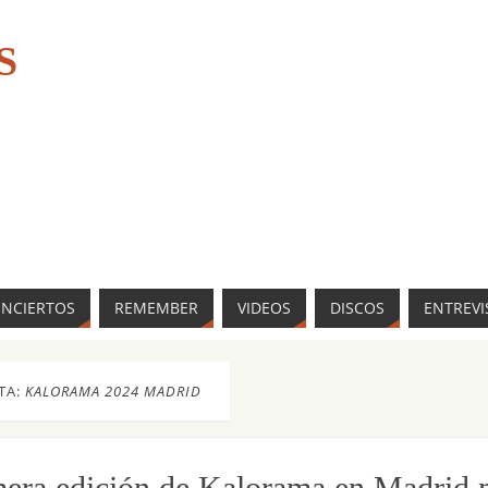
S
ONCIERTOS
REMEMBER
VIDEOS
DISCOS
ENTREVI
TA:
KALORAMA 2024 MADRID
era edición de Kalorama en Madrid m