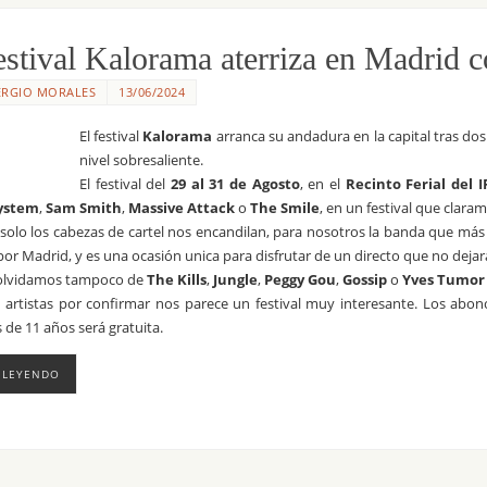
estival Kalorama aterriza en Madrid c
ERGIO MORALES
13/06/2024
El festival
Kalorama
arranca su andadura en la capital tras d
nivel sobresaliente.
El festival del
29 al 31 de Agosto
, en el
Recinto Ferial del 
ystem
,
Sam Smith
,
Massive Attack
o
The Smile
, en un festival que clara
solo los cabezas de cartel nos encandilan, para nosotros la banda que más
or Madrid, y es una ocasión unica para disfrutar de un directo que no dejara
olvidamos tampoco de
The Kills
,
Jungle
,
Peggy Gou
,
Gossip
o
Yves Tumor
 artistas por confirmar nos parece un festival muy interesante. Los ab
de 11 años será gratuita.
 LEYENDO