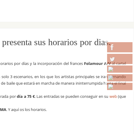
resenta sus horarios por dias.
horarios por días y la incorporación del frances
Folamour A/V
al cartel
lo 3 escenarios, en los que los artistas principales se iran turnando
ca de baile que estará en marcha de manera ininterrumpida hasta el final
ntrada por
día a 75 €
. Las entradas se pueden conseguir en su
web
(que
FEMA
. Y aquí os los horarios.