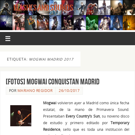
FLASHES AND SOUNDS
MÚSICA PARA LOS OJOS.
ETIQUETA:
MOGWAI MADRID 2017
[Fotos] Mogwai conquistan Madrid
POR
MARIANO REGIDOR
26/10/2017
Mogwai
volvieron ayer a Madrid como única fecha
estatal, de la mano de Primavera Sound.
Presentaban
Every Country’s Sun
, su noveno disco
de estudio y primero editado por
Temporary
Residence
, sello que es toda una institución del