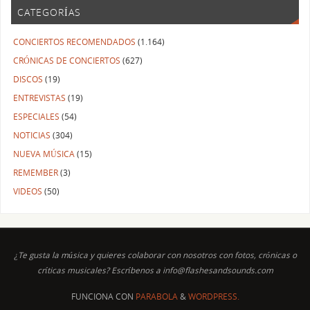
CATEGORÍAS
CONCIERTOS RECOMENDADOS
(1.164)
CRÓNICAS DE CONCIERTOS
(627)
DISCOS
(19)
ENTREVISTAS
(19)
ESPECIALES
(54)
NOTICIAS
(304)
NUEVA MÚSICA
(15)
REMEMBER
(3)
VIDEOS
(50)
¿Te gusta la música y quieres colaborar con nosotros con fotos, crónicas o
críticas musicales? Escríbenos a info@flashesandsounds.com
FUNCIONA CON
PARABOLA
&
WORDPRESS.