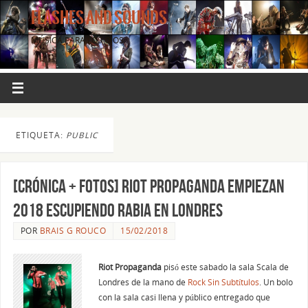
FLASHES AND SOUNDS
MÚSICA PARA LOS OJOS.
ETIQUETA:
PUBLIC
[CRÓNICA + FOTOS] Riot Propaganda empiezan
2018 escupiendo rabia en Londres
POR
BRAIS G ROUCO
15/02/2018
Riot Propaganda
pisó este sabado la sala Scala de
Londres de la mano de
Rock Sin Subtítulos
. Un bolo
con la sala casi llena y público entregado que