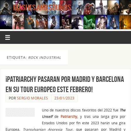
FLASHES AND SOUNDS
MÚSICA PARA LOS OJOS.
ETIQUETA:
ROCK INDUSTRIAL
¡Patriarchy pasaran por Madrid y Barcelona
en su Tour Europeo este Febrero!
POR
SERGIO MORALES
23/01/2023
Uno de nuestros discos favoritos del 2022 fue
The
Unself
de
Patriarchy
, y tras una larga gira por
Estados Unidos por fin este 2023 harán una gira
Europea,
Transylvanian Anorexia Tour
, que pasaran por Madrid y