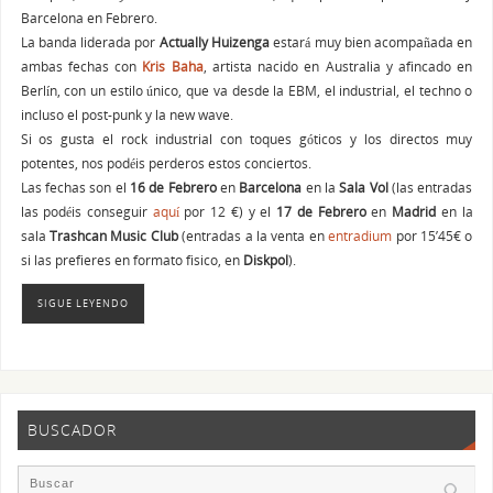
Barcelona en Febrero.
La banda liderada por
Actually Huizenga
estará muy bien acompañada en
ambas fechas con
Kris Baha
, artista nacido en Australia y afincado en
Berlín, con un estilo único, que va desde la EBM, el industrial, el techno o
incluso el post-punk y la new wave.
Si os gusta el rock industrial con toques góticos y los directos muy
potentes, nos podéis perderos estos conciertos.
Las fechas son el
16 de Febrero
en
Barcelona
en la
Sala Vol
(las entradas
las podéis conseguir
aquí
por 12 €) y el
17 de Febrero
en
Madrid
en la
sala
Trashcan Music Club
(entradas a la venta en
entradium
por 15’45€ o
si las prefieres en formato fisico, en
Diskpol
).
SIGUE LEYENDO
BUSCADOR