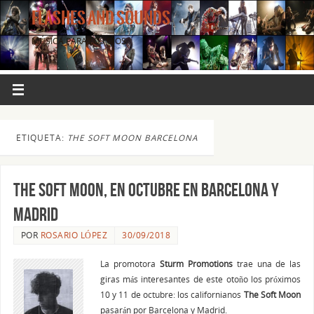
FLASHES AND SOUNDS
MÚSICA PARA LOS OJOS.
ETIQUETA:
THE SOFT MOON BARCELONA
The Soft Moon, en octubre en Barcelona y
Madrid
POR
ROSARIO LÓPEZ
30/09/2018
La promotora
Sturm Promotions
trae una de las
giras más interesantes de este otoño los próximos
10 y 11 de octubre: los californianos
The Soft Moon
pasarán por Barcelona y Madrid.