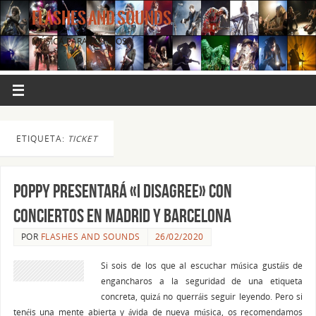
FLASHES AND SOUNDS
MÚSICA PARA LOS OJOS.
ETIQUETA:
TICKET
Poppy presentará «I Disagree» con
conciertos en Madrid y Barcelona
POR
FLASHES AND SOUNDS
26/02/2020
Si sois de los que al escuchar música gustáis de
engancharos a la seguridad de una etiqueta
concreta, quizá no querráis seguir leyendo. Pero si
tenéis una mente abierta y ávida de nueva música, os recomendamos