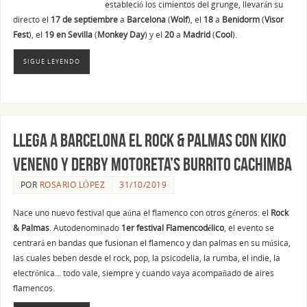
estableció los cimientos del grunge, llevarán su
directo el
17 de septiembre
a
Barcelona
(
Wolf
), el
18
a
Benidorm
(
Visor
Fest
), el
19 en Sevilla
(
Monkey Day
) y el
20
a
Madrid
(
Cool
).
SIGUE LEYENDO
Llega a Barcelona el ROCK & PALMAS con Kiko
Veneno y Derby Motoreta’s Burrito Cachimba
POR
ROSARIO LÓPEZ
31/10/2019
Nace uno nuevo festival que aúna el flamenco con otros géneros: el
Rock
& Palmas
. Autodenominado
1er festival Flamencodélico
, el evento se
centrará en bandas que fusionan el flamenco y dan palmas en su música,
las cuales beben desde el rock, pop, la psicodelia, la rumba, el indie, la
electrónica… todo vale, siempre y cuando vaya acompañado de aires
flamencos.