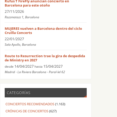
Rufus T FireFly anuncian concierto en
Barcelona para este otoño
27/11/2026
Razzmatazz 1, Barcelona
MUJERES vuelven a Barcelona dentro del ciclo
Cruïlla Concerts
22/01/2027
Sala Apollo, Barcelona
Route to Resurrection trae la gira de despedida
de Ministry en 2027
14/04/2027
15/04/2027
desde
hasta
Madrid - La Riviera Barcelona - Paral-lel 62
CATEGORÍAS
CONCIERTOS RECOMENDADOS
(1.163)
CRÓNICAS DE CONCIERTOS
(627)