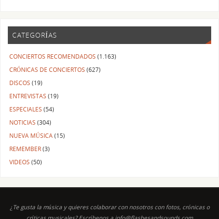
CATEGORÍAS
CONCIERTOS RECOMENDADOS
(1.163)
CRÓNICAS DE CONCIERTOS
(627)
DISCOS
(19)
ENTREVISTAS
(19)
ESPECIALES
(54)
NOTICIAS
(304)
NUEVA MÚSICA
(15)
REMEMBER
(3)
VIDEOS
(50)
¿Te gusta la música y quieres colaborar con nosotros con fotos, crónicas o
críticas musicales? Escríbenos a info@flashesandsounds.com