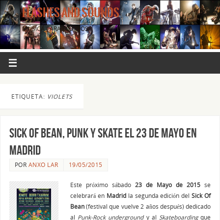
FLASHES AND SOUNDS
MÚSICA PARA LOS OJOS.
ETIQUETA:
VIOLETS
Sick Of Bean, Punk y Skate el 23 de Mayo en
Madrid
POR
ANXO LAR
19/05/2015
Este próximo sábado
23 de Mayo de 2015
se
celebrará en
Madrid
la segunda edición del
Sick Of
Bean
(festival que vuelve 2 años después) dedicado
al
Punk-Rock
underground
y al
Skateboarding
que