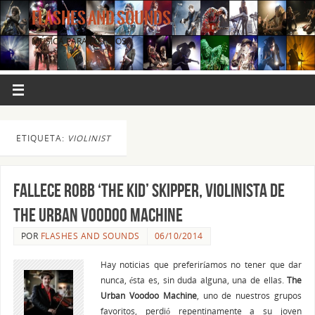
FLASHES AND SOUNDS
MÚSICA PARA LOS OJOS.
ETIQUETA:
VIOLINIST
Fallece Robb ‘The Kid’ Skipper, violinista de
The Urban Voodoo Machine
POR
FLASHES AND SOUNDS
06/10/2014
Hay noticias que preferiríamos no tener que dar
nunca, ésta es, sin duda alguna, una de ellas.
The
Urban Voodoo Machine
, uno de nuestros grupos
favoritos, perdió repentinamente a su joven