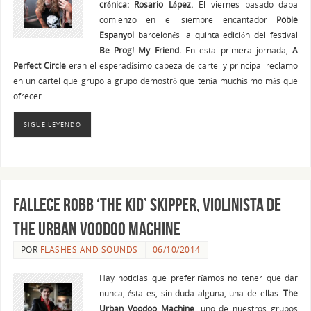
crónica: Rosario López.
El viernes pasado daba
comienzo en el siempre encantador
Poble
Espanyol
barcelonés la quinta edición del festival
Be Prog! My Friend.
En esta primera jornada,
A
Perfect Circle
eran el esperadísimo cabeza de cartel y principal reclamo
en un cartel que grupo a grupo demostró que tenía muchísimo más que
ofrecer.
SIGUE LEYENDO
Fallece Robb ‘The Kid’ Skipper, violinista de
The Urban Voodoo Machine
POR
FLASHES AND SOUNDS
06/10/2014
Hay noticias que preferiríamos no tener que dar
nunca, ésta es, sin duda alguna, una de ellas.
The
Urban Voodoo Machine
, uno de nuestros grupos