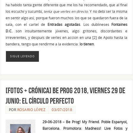
ha habido tanta gente diferente que me los ha recomendado, que al final
los escuché y sucumbí,
tenía
que verles en directo
. Y no debí ser la misma
en sentir algo así, porque fueron muchos los que se quedaron fuera de la
sala, con el cartel de
Entradas agotadas
. Los dublineses
Fontaines
D.C.
son insultantemente jóvenes, algo gritones, discordantes e
irreverentes, y después de verles en acción en una [2] de Apolo hasta la
bandera, tengo que rendirme a la evidencia:
lo tienen
.
SIGUE LEYENDO
[FOTOS + CRÓNICA] Be Prog 2018, viernes 29 de
junio: el círculo perfecto
POR
ROSARIO LÓPEZ
03/07/2018
29-06-2018 – Be Prog! My Friend. Poble Espanyol,
Barcelona. Promotora: Madness! Live Fotos y