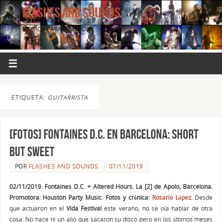
FLASHES AND SOUNDS
MÚSICA PARA LOS OJOS.
ETIQUETA:
GUITARRISTA
[FOTOS] Fontaines D.C. en Barcelona: short
but sweet
POR
FLASHES AND SOUNDS
07/11/2019
02/11/2019. Fontaines D.C. + Altered Hours. La [2] de Apolo, Barcelona.
Promotora: Houston Party Music. Fotos y crónica:
Rosario López.
Desde
que actuaron en el
Vida Festival
este verano, no se oía hablar de otra
cosa. No hace ni un año que sacaron su disco pero en los últimos meses