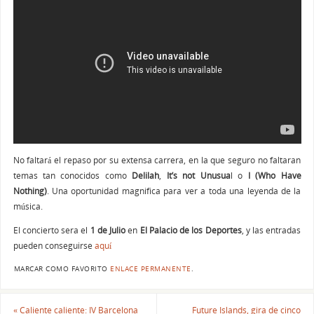
No faltará el repaso por su extensa carrera, en la que seguro no faltaran
temas tan conocidos como
Delilah
,
It’s not Unusua
l o
I (Who Have
Nothing)
. Una oportunidad magnifica para ver a toda una leyenda de la
música.
El concierto sera el
1 de Julio
en
El Palacio de los Deportes
, y las entradas
pueden conseguirse
aquí
MARCAR COMO FAVORITO
ENLACE PERMANENTE
.
«
Caliente caliente: IV Barcelona
Future Islands, gira de cinco