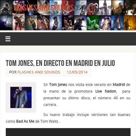
FLASHES AND SOUNDS
MÚSICA PARA LOS OJOS.
Tom Jones, en directo en Madrid en julio
POR
FLASHES AND SOUNDS
12/05/2014
Sir
Tom Jones
nos visita este verano en
Madrid
de
la mano de la promotora
Live Nation
, para
presentar su último disco, el número 40 en su
carrera.
Su nuevo trabajo incluye versiones tan buenas
como
Bad As Me
de Tom Waits .